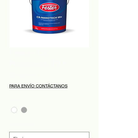
Fester CR-
Nanotech 99+
Precio
$5,839.44
PARA ENVÍO CONTÁCTANOS
Color
*
Presentación
*