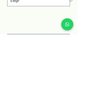
Cantidad
*
Añadir al carrito
Comprar ahora
Impermeabilizante para elementos de
concreto existentes que soporta
presiones hidrostáticas severas.
Política de devolución
No se realizan reembolsos después de