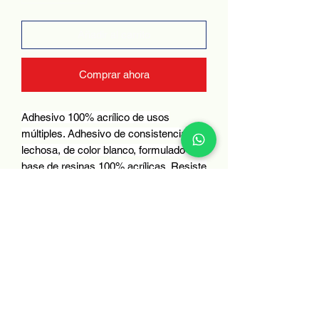
Añadir al carrito
Comprar ahora
Adhesivo 100% acrílico de usos
múltiples. Adhesivo de consistencia
lechosa, de color blanco, formulado a
base de resinas 100% acrílicas. Resiste
humedad, tensión, abrasión e impacto.
No se torna amarillo ante la intemperie.
FICHA TECNICA
https://datasheets.tdx.henkel.com/FES
TER-FESTERBOND-es_MX.pdf